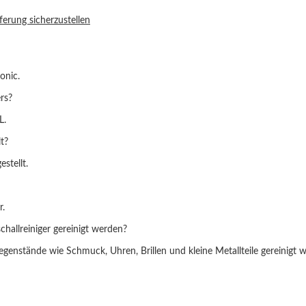
ferung sicherzustellen
onic.
rs?
L.
t?
stellt.
r.
hallreiniger gereinigt werden?
egenstände wie Schmuck, Uhren, Brillen und kleine Metallteile gereinigt 