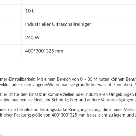
10 L
Industrieller Ultraschallreiniger
240 W
400*300*325 mm
imer-Einstellbarkeit. Mit einem Bereich von 0 ~ 30 Minuten können Benut
zyklus oder einen längerenWenn man sie gründlicher wäscht, kann diese M
eißt, er ist für den Einsatz in kommerziellen oder industriellen Umgebung
Maschine machen sie ideal, um Schmutz, Fett und andere Verunreinigungen
ner eine flexible und leistungsstarke Reinigungslösung, die in einer Vie
it einer Packungsgröße von 400*300*325 mm ist es leicht zu lagern und z