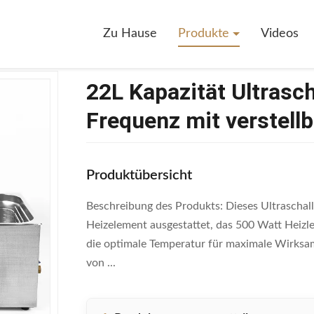
>
22L Kapazität Ultraschallreiniger 480w 40kHz Frequenz Mit Verstellba
Zu Hause
Produkte
Videos
22L Kapazität Ultrasc
Frequenz mit verstell
Produktübersicht
Beschreibung des Produkts: Dieses Ultraschall
Heizelement ausgestattet, das 500 Watt Heizlei
die optimale Temperatur für maximale Wirksamk
von ...