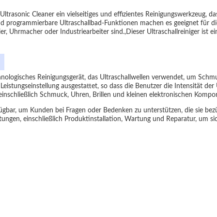
ltrasonic Cleaner ein vielseitiges und effizientes Reinigungswerkzeug,
 und programmierbare Ultraschallbad-Funktionen machen es geeignet für 
er, Uhrmacher oder Industriearbeiter sind.,Dieser Ultraschallreiniger ist 
echnologisches Reinigungsgerät, das Ultraschallwellen verwendet, um Sch
Leistungseinstellung ausgestattet, so dass die Benutzer die Intensität der
einschließlich Schmuck, Uhren, Brillen und kleinen elektronischen Kompo
bar, um Kunden bei Fragen oder Bedenken zu unterstützen, die sie bezügl
ungen, einschließlich Produktinstallation, Wartung und Reparatur, um si