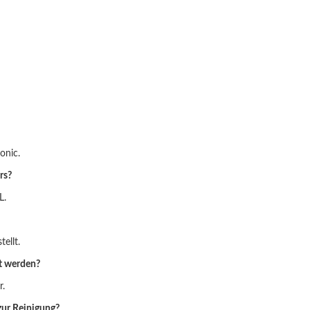
onic.
rs?
L.
ellt.
lt werden?
r.
 zur Reinigung?