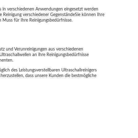
 das in verschiedenen Anwendungen eingesetzt werden
die Reinigung verschiedener GegenständeSie können Ihre
ein Muss für Ihre Reinigungsbedürfnisse.
mutz und Verunreinigungen aus verschiedenen
 Ultraschallwellen an ihre Reinigungsbedürfnisse
nenten.
ich des Leistungsverstellbaren Ultraschallreinigers
cherzustellen, dass unsere Kunden die bestmögliche