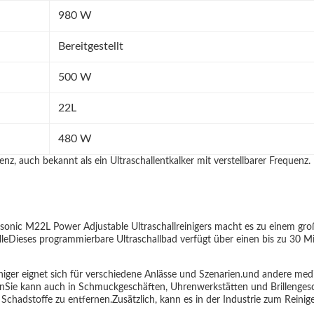
980 W
Bereitgestellt
500 W
22L
480 W
uenz, auch bekannt als ein Ultraschallentkalker mit verstellbarer Frequenz.
esonic M22L Power Adjustable Ultraschallreinigers macht es zu einem gr
eDieses programmierbare Ultraschallbad verfügt über einen bis zu 30 Mi
niger eignet sich für verschiedene Anlässe und Szenarien.und andere medi
enSie kann auch in Schmuckgeschäften, Uhrenwerkstätten und Brillenge
chadstoffe zu entfernen.Zusätzlich, kann es in der Industrie zum Reinig