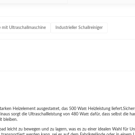
 mit Ultraschallmaschine
Industrieller Schallreiniger
starken Heizelement ausgestattet, das 500 Watt Heizleistung liefert.Sicher
aus sorgt die Ultraschallleistung von 480 Watt dafür, dass selbst die h
t bleiben.
llbad leicht zu bewegen und zu lagern, was es zu einer idealen Wahl fü
transportiert werden kann, sei es auf dem Fabrikgelände oder in einem L