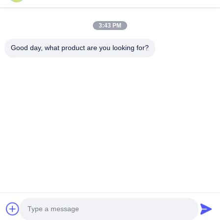
3:43 PM
Good day, what product are you looking for?
Senden Sie
0086-133-1645-0353
acme@ultrasonic-cleaningmachine.com
Zu Hause
Produkte
Videos
VR-Show
Über uns
Werksbesichtigung
Qualitätskontrolle
Kontakt mit uns
Bitte um ein Angebot
Sitemap
Datenschutzrichtlinie
© 2026 Acme (Shenzhen) Technology Co., Ltd. All Rights Reserved.