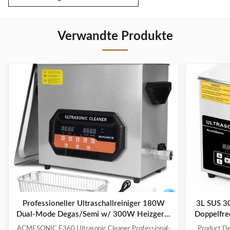
Verwandte Produkte
Professioneller Ultraschallreiniger 180W
3L SUS 30
Dual-Mode Degas/Semi w/ 300W Heizgerät
Doppelfre
Digitaltimer für Schmuckwerkzeuge Brille
ACMESONIC E360 Ultrasonic Cleaner Professional-
Product Des