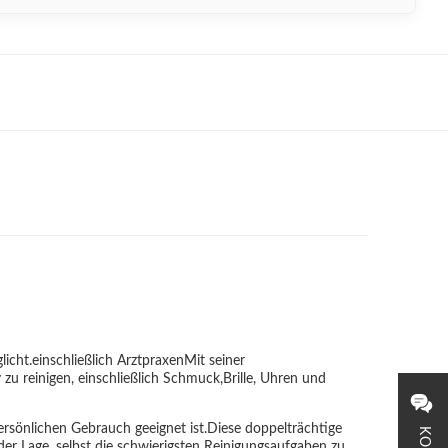
icht.einschließlich ArztpraxenMit seiner
zu reinigen, einschließlich Schmuck,Brille, Uhren und
persönlichen Gebrauch geeignet ist.Diese doppelträchtige
 der Lage, selbst die schwierigsten Reinigungsaufgaben zu