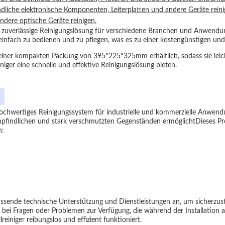
ndliche elektronische Komponenten, Leiterplatten und andere Geräte reini
andere optische Geräte reinigen.
 und zuverlässige Reinigungslösung für verschiedene Branchen und Anwend
ch einfach zu bedienen und zu pflegen, was es zu einer kostengünstigen u
einer kompakten Packung von 395*225*325mm erhältlich, sodass sie leicht 
iger eine schnelle und effektive Reinigungslösung bieten.
hochwertiges Reinigungssystem für industrielle und kommerzielle Anwendu
pfindlichen und stark verschmutzten Gegenständen ermöglichtDieses Produ
h:
ende technische Unterstützung und Dienstleistungen an, um sicherzuste
 bei Fragen oder Problemen zur Verfügung, die während der Installation
einiger reibungslos und effizient funktioniert.