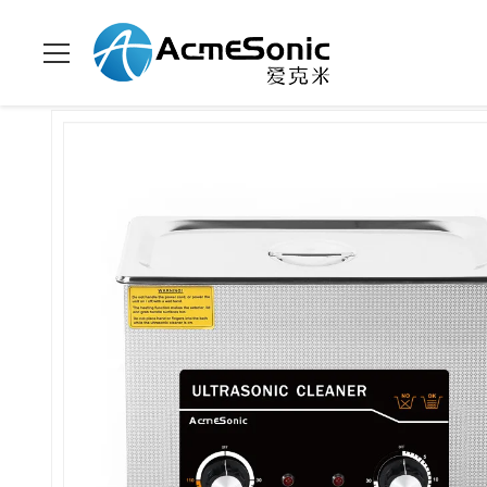
Zu Hause
>
Produits
>
Zweifrequenz-Ultraschallreiniger
>
Doppe