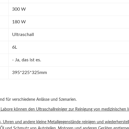
300 W
180 W
Ultraschall
6L
- Ja, das ist es.
395*225*325mm
end für verschiedene Anlässe und Szenarien.
 Labore können den Ultraschallreiniger zur Reinigung von medizinischen
, Uhren und andere kleine Metallgegenstände reinigen und wiederherstel
t, Öl und Schmutz von Autoteilen, Motoren und anderen Geräten entferne