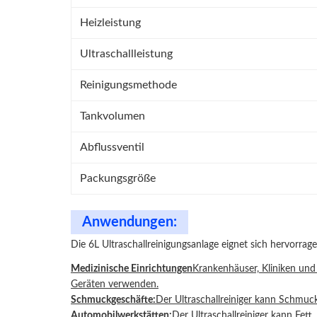
Heizleistung
Ultraschallleistung
Reinigungsmethode
Tankvolumen
Abflussventil
Packungsgröße
Anwendungen:
Die 6L Ultraschallreinigungsanlage eignet sich hervorrag
Medizinische Einrichtungen
Krankenhäuser, Kliniken und
Geräten verwenden.
Schmuckgeschäfte:
Der Ultraschallreiniger kann Schmuck
Automobilwerkstätten:
Der Ultraschallreiniger kann Fet