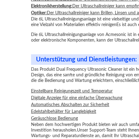
Elektronikherstellung:
Der Ultraschallreiniger kann empfi
Optiker:
Der Ultraschallreiniger kann Brillen, Linsen und 
Die 6L Ultraschallreinigungsanlage ist eine vielseitige
eine Vielzahl von Materialien effektiv reinigenEs ist au
Die 6L Ultraschallreinigungsanlage von Acmesonic ist in 
oder elektronische Komponenten, kann der Ultraschallrein
Unterstützung und Dienstleistungen:
Das Produkt Dual Frequency Ultrasonic Cleaner ist ein 
Design, das eine sanfte und gründliche Reinigung von em
die die Bedienung und Wartung erleichtern, einschließlic
Einstellbare Reinigungszeit und Temperatur
Digitale Anzeige für eine einfache Überwachung
Automatisches Abschalten zur Sicherheit
Edelstahlbehälter für Langlebigkeit
Geräuschlose Bedienung
Neben dem hochwertigen Produkt bieten wir auch umfass
Investition herausholen.Unser Support-Team steht Ihnen
Wartungs- und Reparaturdienste an, damit Ihr Ultraschallr