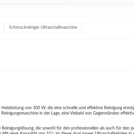
Schmuckreiniger Ultraschallmaschine
 Heizleistung von 300 W, die eine schnelle und effektive Reinigung ermögl
Reinigungsmaschine in der Lage, eine Vielzahl von Gegenständen effektiv 
ige Reinigungslösung, die sowohl für den professionellen als auch für den 
Mit einer Kapazität von 10 L ist dieser dual power Ultraschallreiniger in