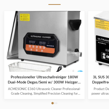
Professioneller Ultraschallreiniger 180W
3L SUS 30
Dual-Mode Degas/Semi w/ 300W Heizgerät
Doppelfre
Digitaltimer für Schmuckwerkzeuge Brille
ACMESONIC E360 Ultrasonic Cleaner Professional-
Product Des
Spielzeug
Grade Cleaning, Simplified Precision Cleaning for
power ultraso
Every Item The ACMESONIC E360 Ultrasonic
range of i
Cleaner combines 180W ultrasonic power and dual-
components t
frequency technology (28/40 kHz) to tackle stubborn
industrial 